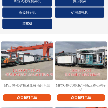
风送式远程喷雾机
负压喷雾
高位翻车机
矿用洗靴机
清车机
1
2
3
MYL40-40矿用液压移动列车组
MPYC40-7000H矿用液压移动列车
组
点击拨打电话
点击拨打电话