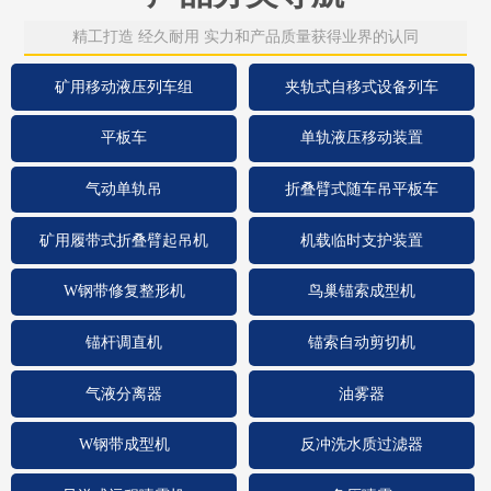
精工打造 经久耐用 实力和产品质量获得业界的认同
矿用移动液压列车组
夹轨式自移式设备列车
平板车
单轨液压移动装置
气动单轨吊
折叠臂式随车吊平板车
矿用履带式折叠臂起吊机
机载临时支护装置
W钢带修复整形机
鸟巢锚索成型机
锚杆调直机
锚索自动剪切机
气液分离器
油雾器
W钢带成型机
反冲洗水质过滤器