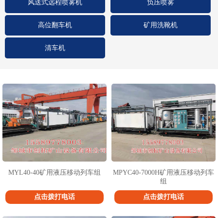
风送式远程喷雾机
负压喷雾
高位翻车机
矿用洗靴机
清车机
1
2
3
MYL40-40矿用液压移动列车组
MPYC40-7000H矿用液压移动列车
组
点击拨打电话
点击拨打电话