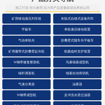
精工打造 经久耐用 实力和产品质量获得业界的认同
矿用移动液压列车组
夹轨式自移式设备列车
平板车
单轨液压移动装置
气动单轨吊
折叠臂式随车吊平板车
矿用履带式折叠臂起吊机
机载临时支护装置
W钢带修复整形机
鸟巢锚索成型机
锚杆调直机
锚索自动剪切机
气液分离器
油雾器
W钢带成型机
反冲洗水质过滤器