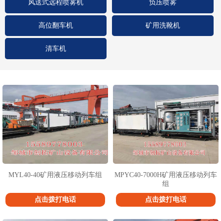
风送式远程喷雾机
负压喷雾
高位翻车机
矿用洗靴机
清车机
1
2
3
MYL40-40矿用液压移动列车组
MPYC40-7000H矿用液压移动列车
组
点击拨打电话
点击拨打电话