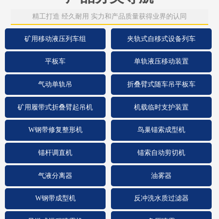
精工打造 经久耐用 实力和产品质量获得业界的认同
矿用移动液压列车组
夹轨式自移式设备列车
平板车
单轨液压移动装置
气动单轨吊
折叠臂式随车吊平板车
矿用履带式折叠臂起吊机
机载临时支护装置
W钢带修复整形机
鸟巢锚索成型机
锚杆调直机
锚索自动剪切机
气液分离器
油雾器
W钢带成型机
反冲洗水质过滤器