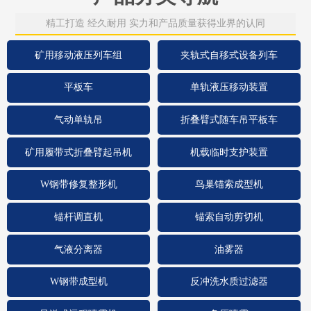
精工打造 经久耐用 实力和产品质量获得业界的认同
矿用移动液压列车组
夹轨式自移式设备列车
平板车
单轨液压移动装置
气动单轨吊
折叠臂式随车吊平板车
矿用履带式折叠臂起吊机
机载临时支护装置
W钢带修复整形机
鸟巢锚索成型机
锚杆调直机
锚索自动剪切机
气液分离器
油雾器
W钢带成型机
反冲洗水质过滤器