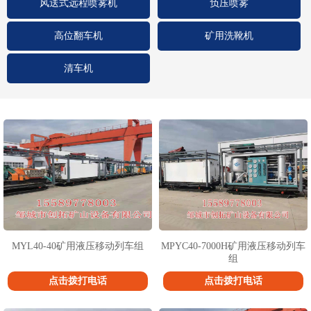
风送式远程喷雾机
负压喷雾
高位翻车机
矿用洗靴机
清车机
1
2
3
MYL40-40矿用液压移动列车组
MPYC40-7000H矿用液压移动列车
组
点击拨打电话
点击拨打电话