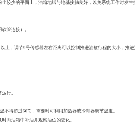
粉尘较少的平面上，油箱地脚与地基接触良好，以免系统工作时发生振
用软管连接）。
mm以上，调节9号传感器左右距离可以控制推进油缸行程的大小，推
常运行。
油温不得超过60℃，需要时可利用加热器或冷却器调节温度。
及时向油箱中补油并观察油位的变化。