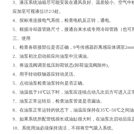
3、液压系统油箱尽可能安装在通风良好、温差较小、空气中
应加至可视液位计2/3处。
4、按标准连接电气系统，检查电机反正转，通电。
5、根据冷却器管路尺寸，接通自来水或专用冷却管路（也可
三、使用
1、检查各联接部位是否正确，9号传感器距离感应体调至2
2、油泵初次启动前应向油泵中注满油。
3、将溢流阀调至低压卸荷状态(卸荷溢流阀除外)。
4、用手转动联轴器应转动灵活。
5、点动油泵检查油泵转向是否正确。
6、油温低于10℃以下时，油泵应连续点动几次后方可进入正
7、油泵正常运转后，检查油泵管道是否漏油。
8、在油泵正常运转的状态下，油温应保持在35℃~50℃之间
9、如果系统所配管线很长或油缸很大时，在油泵次启动后应
10、系统用油必须保持清洁，不得将空气吸入系统。