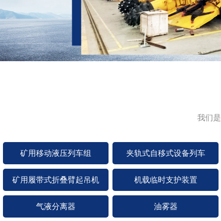
我们是
矿用移动液压列车组
夹轨式自移式设备列车
矿用履带式折叠臂起吊机
机载临时支护装置
气液分离器
油雾器