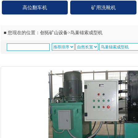
高位翻车机
矿用洗靴机
■ 您现在的位置：
创拓矿山设备
>
鸟巢锚索成型机