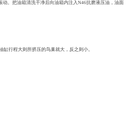
动。把油箱清洗干净后向油箱内注入N46抗磨液压油，油面
进油缸行程大则所挤压的鸟巢就大，反之则小。