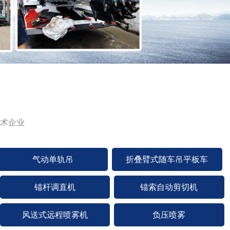
术企业
气动单轨吊
折叠臂式随车吊平板车
锚杆调直机
锚索自动剪切机
风送式远程喷雾机
负压喷雾